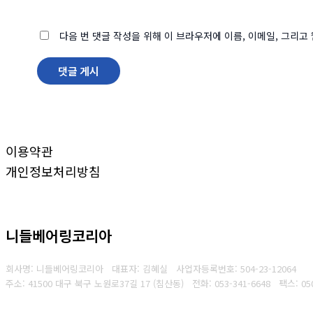
다음 번 댓글 작성을 위해 이 브라우저에 이름, 이메일, 그리
이용약관
개인정보처리방침
니들베어링코리아
회사명: 니들베어링코리아 대표자: 김혜실
사업자등록번호:
504-23-12064
주소: 41500 대구 북구 노원로37길 17 (침산동)
전화:
053-341-6648
팩스:
05
Copyright © 2025 니들베어링코리아. All rights reserved.
Created by
Yescall.com
[